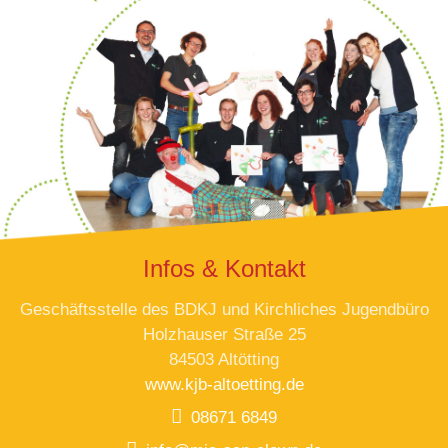
Infos & Kontakt
Geschäftsstelle des BDKJ und Kirchliches Jugendbüro
Holzhauser Straße 25
84503 Altötting
www.kjb-altoetting.de
08671 6849