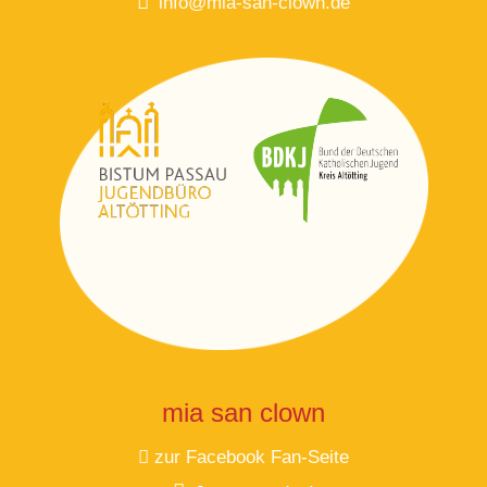
info@mia-san-clown.de
mia san clown
zur Facebook Fan-Seite