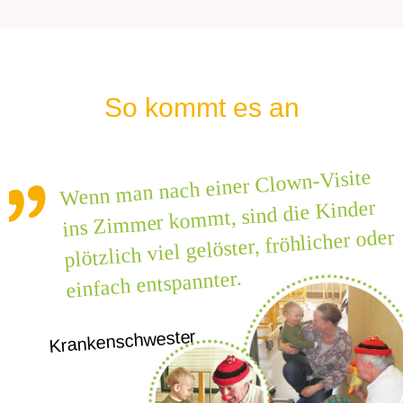
So kommt es an
isite
Nach der ersten Diagnose ware
am Boden zerstört – Jojo hat
beigetragen, dass wir neuen
Kinder
cher oder
fanden!
Mutter einer Patientin